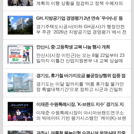
이클과 친환경 분야의 우수한 창업 아이디어
계획의 이행 상황을 점검하고 정책 수혜자의
를 발굴하고, 광명...
의견을 시정에 반영하기 위해 `2026년 청년정
책 시행계획 모니터링`을 본격 추진한다.청년
GH, 지방공기업 경영평가 2년 연속 `우수(나)` 등
정책 모니터링은 청년이 직접 청년정책 추진
급 획득
현황을 확인하고 실제 체감도를 바탕으로 개
경기주택도시공사(이하 GH공사)가 행정안전
선 의견을 제안하는 참여형 정책 점검 과정이
부 주관 `2026년 지방공기업 경영평가`에서 전
다. 사업별 성과와 문제점...
국 15개 도시개발공사 중 4위를 기록하며 `나`
등급을 달성했다고 7일 밝혔다.GH공사는 지
안산시, 중·고등학생 교복 나눔 행사 개최
난해에 이어 2년 연속 우수 등급인 `나`등급을
획득하며 우수 공기업으로서의 경쟁력을 다시
안산시(시장 이민근)는 오는 8월 22일부터 23
한번 입증했다.이번 평가에서 GH공사는 ▲3
일까지 이틀간 산업지원본부 내 교복 상설매
기 신도시 등 공공주택 공급 ...
장에서 `2026년 하반기 중·고생 교복 나눔 행
사`를 개최한다고 7일 밝혔다.교복 나눔 행사
경기도, 휴가철 바가지요금 불공정상행위 집중 점
는 사용하지 않는 교복을 기증받아 필요한 학
검
생들에게 저렴한 가격으로 판매하고, 수익금
경기도는 이달 말까지를 ‘여름 휴가철 물가안
을 기부해 나눔과 환경 보전을 실천하기 위해
정 특별대책기간’으로 정하고 시군과 긴밀히
2013년부터 추진되고 있...
협력해 현장점검을 실시한다고 7일 밝혔다.이
번 점검은 여름 성수기를 맞아 일시적인 가격
이재준 수원특례시장, `K-브랜드 지수` 경기도 지
인상과 바가지요금 등 불공정 상행위를 예방
자체장 부문 1위
하고, 건전한 상거래 질서를 확립하기 위해 추
이재준 수원특례시장이 아시아브랜드연구소
진된다.시군별로 지역상인회 및 소비자단체와
의 빅데이터 기반 평가시스템인 `케이(K)-브랜
합동점검반...
드 지수` 경기도 지자체장 부문 1위로 선정됐
다.대한민국 대표 브랜드를 표방하는 케이(K)-
과천시, 여름철 물놀이형 수경시설 운영실태 집중