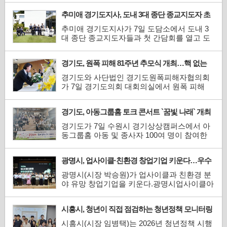
추미애 경기도지사, 도내 3대 종단 종교지도자 초
청 간담회 개최
추미애 경기도지사가 7일 도담소에서 도내 3
대 종단 종교지도자들과 첫 간담회를 열고 도
정 협력과 공동체 화합을 위한 소통 의지를 피
력했다.추 지사는 이 날 “정치는 한정된 예산
경기도, 원폭 피해 81주년 추모식 개최…핵 없는
과 자원을 어떻게 배분하고 효과적으로 잘 쓰
평화 세상 염원
는지를 정하는 일로 끝도 없고 늘 해도 부족한
경기도와 사단법인 경기도원폭피해자협의회
것 같다”고 말했다.이어 추 지사는 “나라가 하
가 7일 경기도의회 대회의실에서 원폭 피해
지 못하...
81주년을 맞아 희생자를 추모하고 피해자와
후손들의 아픔을 되새기는 ‘경기도 원폭피해
경기도, 아동그룹홈 토크 콘서트 `꿈빛 나래` 개최
81주년 추모식’을 개최했다.이 날 추모식에는
추미애 경기도지사와 남종섭 경기도의회 의
경기도가 7일 수원시 경기상상캠퍼스에서 아
장, 한국원폭피해자협회 서울지부 정정웅 지
동그룹홈 아동 및 종사자 100여 명이 참여한
부장, 박상복 경기...
가운데 토크 콘서트 ‘꿈빛 나래 : 함께 꿈꾸는
우리 이야기’를 열었다.아동그룹홈은 부모의
광명시, 업사이클·친환경 창업기업 키운다…우수
보호를 받기 어려운 아동들에게 가정과 같은
팀에 총 3천만 원 지원
환경을 제공하는 아동복지시설이다. 이 날 행
광명시(시장 박승원)가 업사이클과 친환경 분
사는 아이들이 그룹홈에서 갈고닦은 재능을
야 유망 창업기업을 키운다.광명시업사이클아
발휘할 기회를 ...
트센터는 `2026 업사이클·친환경 창업경진대
회` 참가팀 20개를 최종 선정하고, 총 3천만 원
시흥시, 청년이 직접 점검하는 청년정책 모니터링
규모의 시상금과 창업 역량 강화 프로그램을
본격 추진
지원한다고 7일 밝혔다.이번 경진대회는 업사
시흥시(시장 임병택)는 2026년 청년정책 시행