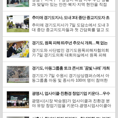
과 맞닿아 있는 안전·복지·지역 현안을 직접
챙기며 현장 중심 행정을 이어가고 있다. 공사
현장과 통학로, 경로당을 비롯해 지역의 주요
추미애 경기도지사, 도내 3대 종단 종교지도자 초
현장을 직접 찾아 점검하는 한편, 전·현직 행
청 간담회 개최
정 책임자와 지방의원, 인접 도시 관계자들과
추미애 경기도지사가 7일 도담소에서 도내 3
소통하며 병점구의 현안을 풀기 위한 행보를
대 종단 종교지도자들과 첫 간담회를 열고 도
이어가는 모습이다.
정 협력과 공동체 화합을 위한 소통 의지를 피
력했다.추 지사는 이 날 “정치는 한정된 예산
경기도, 원폭 피해 81주년 추모식 개최…핵 없는
과 자원을 어떻게 배분하고 효과적으로 잘 쓰
평화 세상 염원
는지를 정하는 일로 끝도 없고 늘 해도 부족한
경기도와 사단법인 경기도원폭피해자협의회
것 같다”고 말했다.이어 추 지사는 “나라가 하
가 7일 경기도의회 대회의실에서 원폭 피해
지 못하...
81주년을 맞아 희생자를 추모하고 피해자와
후손들의 아픔을 되새기는 ‘경기도 원폭피해
경기도, 아동그룹홈 토크 콘서트 `꿈빛 나래` 개최
81주년 추모식’을 개최했다.이 날 추모식에는
추미애 경기도지사와 남종섭 경기도의회 의
경기도가 7일 수원시 경기상상캠퍼스에서 아
장, 한국원폭피해자협회 서울지부 정정웅 지
동그룹홈 아동 및 종사자 100여 명이 참여한
부장, 박상복 경기...
가운데 토크 콘서트 ‘꿈빛 나래 : 함께 꿈꾸는
우리 이야기’를 열었다.아동그룹홈은 부모의
광명시, 업사이클·친환경 창업기업 키운다…우수
보호를 받기 어려운 아동들에게 가정과 같은
팀에 총 3천만 원 지원
환경을 제공하는 아동복지시설이다. 이 날 행
광명시(시장 박승원)가 업사이클과 친환경 분
사는 아이들이 그룹홈에서 갈고닦은 재능을
야 유망 창업기업을 키운다.광명시업사이클아
발휘할 기회를 ...
트센터는 `2026 업사이클·친환경 창업경진대
회` 참가팀 20개를 최종 선정하고, 총 3천만 원