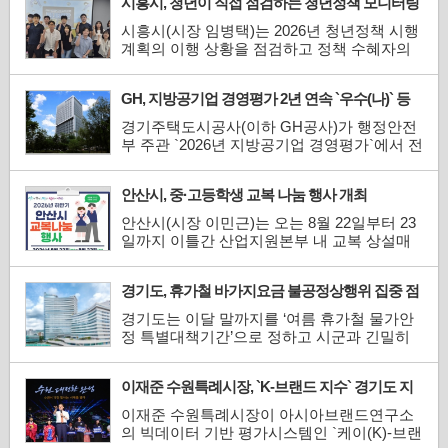
시흥시, 청년이 직접 점검하는 청년정책 모니터링
규모의 시상금과 창업 역량 강화 프로그램을
본격 추진
지원한다고 7일 밝혔다.이번 경진대회는 업사
시흥시(시장 임병택)는 2026년 청년정책 시행
이클과 친환경 분야의 우수한 창업 아이디어
계획의 이행 상황을 점검하고 정책 수혜자의
를 발굴하고, 광명...
의견을 시정에 반영하기 위해 `2026년 청년정
책 시행계획 모니터링`을 본격 추진한다.청년
GH, 지방공기업 경영평가 2년 연속 `우수(나)` 등
정책 모니터링은 청년이 직접 청년정책 추진
급 획득
현황을 확인하고 실제 체감도를 바탕으로 개
경기주택도시공사(이하 GH공사)가 행정안전
선 의견을 제안하는 참여형 정책 점검 과정이
부 주관 `2026년 지방공기업 경영평가`에서 전
다. 사업별 성과와 문제점...
국 15개 도시개발공사 중 4위를 기록하며 `나`
등급을 달성했다고 7일 밝혔다.GH공사는 지
안산시, 중·고등학생 교복 나눔 행사 개최
난해에 이어 2년 연속 우수 등급인 `나`등급을
획득하며 우수 공기업으로서의 경쟁력을 다시
안산시(시장 이민근)는 오는 8월 22일부터 23
한번 입증했다.이번 평가에서 GH공사는 ▲3
일까지 이틀간 산업지원본부 내 교복 상설매
기 신도시 등 공공주택 공급 ...
장에서 `2026년 하반기 중·고생 교복 나눔 행
사`를 개최한다고 7일 밝혔다.교복 나눔 행사
경기도, 휴가철 바가지요금 불공정상행위 집중 점
는 사용하지 않는 교복을 기증받아 필요한 학
검
생들에게 저렴한 가격으로 판매하고, 수익금
경기도는 이달 말까지를 ‘여름 휴가철 물가안
을 기부해 나눔과 환경 보전을 실천하기 위해
정 특별대책기간’으로 정하고 시군과 긴밀히
2013년부터 추진되고 있...
협력해 현장점검을 실시한다고 7일 밝혔다.이
번 점검은 여름 성수기를 맞아 일시적인 가격
이재준 수원특례시장, `K-브랜드 지수` 경기도 지
인상과 바가지요금 등 불공정 상행위를 예방
자체장 부문 1위
하고, 건전한 상거래 질서를 확립하기 위해 추
이재준 수원특례시장이 아시아브랜드연구소
진된다.시군별로 지역상인회 및 소비자단체와
의 빅데이터 기반 평가시스템인 `케이(K)-브랜
합동점검반...