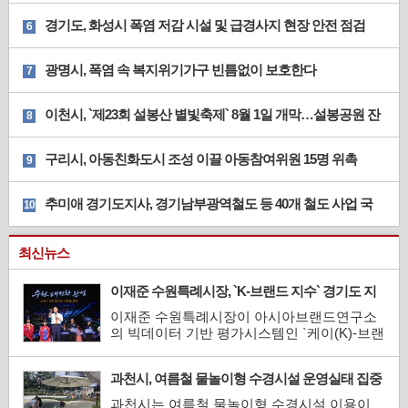
경기도, 화성시 폭염 저감 시설 및 급경사지 현장 안전 점검
6
광명시, 폭염 속 복지위기가구 빈틈없이 보호한다
7
이천시, `제23회 설봉산 별빛축제` 8월 1일 개막…설봉공원 잔
8
디광장에서
구리시, 아동친화도시 조성 이끌 아동참여위원 15명 위촉
9
추미애 경기도지사, 경기남부광역철도 등 40개 철도 사업 국
10
가철도망 반영 촉구
최신뉴스
이재준 수원특례시장, `K-브랜드 지수` 경기도 지
자체장 부문 1위
이재준 수원특례시장이 아시아브랜드연구소
의 빅데이터 기반 평가시스템인 `케이(K)-브랜
드 지수` 경기도 지자체장 부문 1위로 선정됐
다.대한민국 대표 브랜드를 표방하는 케이(K)-
과천시, 여름철 물놀이형 수경시설 운영실태 집중
브랜드 지수는 아시아브랜드연구소가 국내외
점검
연구진과 협력해 개발한 온라인 빅데이터 기
과천시는 여름철 물놀이형 수경시설 이용이