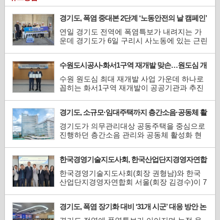
경기도, 폭염 중대본 2단계 ‘노동안전의 날 캠페인’
합동점검
연일 경기도 전역에 폭염특보가 내려지는 가
운데 경기도가 6일 구리시 사노동에 있는 근린
생활시설 신축공사 현장에서 ‘노동안전의 날’
행사를 열고, 옥외 노동자의 온열질환 예방을
수원도시공사-화서1구역 재개발 맞손…원도심 개
위한 합동점검을 했다.이날 점검에는 이인용
발 본격 추진
경기도 노동안전과장과 구리시 관계자, 노동
수원 원도심 최대 재개발 사업 가운데 하나로
안전지킴이 6명 등이 참여했다. 참석자들은 현
꼽히는 화서1구역 재개발이 공공기관과 추진
장에 설치된...
위원회의 협력을 바탕으로 본격적인 추진 단
계에 들어갔다.수원도시공사와 화서1구역 재
경기도, 소규모·임대주택까지 층간소음·공동체 활
개발 추진위원회는 지난 4일 수원도시공사 1
성화 현장 자문 확대
층에서 '화서1구역 재개발사업의 성공적 추진
경기도가 의무관리대상 공동주택을 중심으로
을 위한 업무협약(MOU)'을 체결했다. 협약식
진행하던 층간소음 관리와 공동체 활성화 현
에는 이영인 수원도시...
장 자문을 8월부터 비의무관리대상 소규모 공
동주택과 임대주택까지 확대한다고 31일 밝혔
한국경영기술지도사회, 한국산업단지경영자연합
다.경기도는 ‘경기도 공동주택 관리지원 자문
회 ‘상생협력’ 업무협약 체결
단’ 소속 전문가를 소규모·임대주택에 파견해
한국경영기술지도사회(회장 권형남)와 한국
우수 운영 사례를 공유하고, 단지별 관리 여건
산업단지경영자연합회 서울(회장 김경수)이 7
과 주...
월 31일 서울 서초구 한국경영기술지도사회
회의실에서 서울 산업단지 입주기업의 지속
경기도, 폭염 장기화 대비 ‘31개 시군’ 대응 방안 논
가능한 성장과 경쟁력 강화 등 상생 협력을 위
의
한 업무협약을 체결했다고 밝혔다. 한국산업