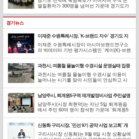
경기도 전역에 폭염특보가 이어지며 누적 온
단지경영자연합회 서울은 서울지역 산업단지
열질환자가 300명을 넘어선 가운데 경기도가
입주기업의 경쟁력 강화...
폭염 장기화에 대비한 대응방안 마련에 나섰
다. 건설현장과 옥외작업장 중심으로 작업시
간 조정·휴식시간 보장 여부 등을 집중 점검했
경기뉴스
다. 경기도는 30일 도청 재난상황실에서 김규
식 안전관리실장 주재로 31개 시군 폭염 대응
이재준 수원특례시장, `K-브랜드 지수` 경기도 지
담당자들과 함께 &lsq...
자체장 부문 1위
이재준 수원특례시장이 아시아브랜드연구소
의 빅데이터 기반 평가시스템인 `케이(K)-브랜
드 지수` 경기도 지자체장 부문 1위로 선정됐
다.대한민국 대표 브랜드를 표방하는 케이(K)-
과천시, 여름철 물놀이형 수경시설 운영실태 집중
브랜드 지수는 아시아브랜드연구소가 국내외
점검
연구진과 협력해 개발한 온라인 빅데이터 기
과천시는 여름철 물놀이형 수경시설 이용이
반 평가 시스템이다. 검색과 콘텐츠 소비, 긍·
늘어나는 시기를 맞아 시민들이 안심하고 시
부정 활동 등 축적...
설을 이용할 수 있도록 오는 8월 28일까지 관
내 물놀이형 수경시설을 대상으로 운영 실태
남양주시, 퇴계원5구역 재개발정비사업 주민설명
를 집중적으로 점검한다.이번 점검은 `물환경
회 개최
보전법`에 따른 운영·관리 기준이 현장에서 제
남양주시(시장 최현덕)는 지난 5일 퇴계원읍
대로 지켜지고 있는지 확인하고, 시설의 위생
에서 주민 60여 명이 참석한 가운데 `퇴계원5
과 안전관리를 강화...
구역 재개발정비사업 정비구역 지정 및 정비
계획 수립안 주민설명회`를 개최했다고 7일
신동화 구리시장, `민선 9기 공약 사업 보고회` 개
밝혔다.이번 설명회는 도시 및 주거환경정비
최
법에 따라 정비구역 지정과 정비계획 수립안
구리시(시장 신동화)는 8월 6일 시청 상황실에
의 주요 내용을 주민들에게 안내하고 다양한