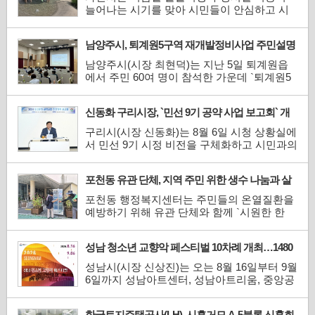
반 평가 시스템이다. 검색과 콘텐츠 소비, 긍·
늘어나는 시기를 맞아 시민들이 안심하고 시
부정 활동 등 축적...
설을 이용할 수 있도록 오는 8월 28일까지 관
내 물놀이형 수경시설을 대상으로 운영 실태
남양주시, 퇴계원5구역 재개발정비사업 주민설명
를 집중적으로 점검한다.이번 점검은 `물환경
회 개최
보전법`에 따른 운영·관리 기준이 현장에서 제
남양주시(시장 최현덕)는 지난 5일 퇴계원읍
대로 지켜지고 있는지 확인하고, 시설의 위생
에서 주민 60여 명이 참석한 가운데 `퇴계원5
과 안전관리를 강화...
구역 재개발정비사업 정비구역 지정 및 정비
계획 수립안 주민설명회`를 개최했다고 7일
신동화 구리시장, `민선 9기 공약 사업 보고회` 개
밝혔다.이번 설명회는 도시 및 주거환경정비
최
법에 따라 정비구역 지정과 정비계획 수립안
구리시(시장 신동화)는 8월 6일 시청 상황실에
의 주요 내용을 주민들에게 안내하고 다양한
서 민선 9기 시정 비전을 구체화하고 시민과의
의견을 수렴하기 위해 마련됐...
약속을 성실히 이행하기 위한 `민선 9기 공약
사업 보고회`를 개최했다.신동화 구리시장이
포천동 유관 단체, 지역 주민 위한 생수 나눔과 살
주재한 이날 보고회에는 국·소장과 각 부서장
수차 운영
이 참석했다. 참석자들은 민선 9기 시정 표어
포천동 행정복지센터는 주민들의 온열질환을
인 `담대한 도전 빛나는 구리`를 실현하기 위
예방하기 위해 유관 단체와 함께 `시원한 한
한 분야별 공약 ...
모금` 생수 냉장고와 살수차를 운영한다.포천
동 체육회는 유동인구가 많은 거점 4개소(포
성남 청소년 교향악 페스티벌 10차례 개최…1480
천농협신읍지점, 신읍누리어울림센터Ⅱ, 포천
명 음악가 무대
초등학교 정문 인근, 강병원 인근 대성철물점)
성남시(시장 신상진)는 오는 8월 16일부터 9월
에서 생수 냉장고를 운영한다. 포천동 체육회,
6일까지 성남아트센터, 성남아트리움, 중앙공
포천농협, 포천제일...
원 야외공연장에서 `제3회 성남 청소년 교향
악 페스티벌`을 10차례 개최한다고 7일 밝혔
한국토지주택공사(LH), 시흥거모 A-5블록 신혼희