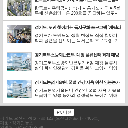
다.이번 페스티벌은 청소년 음악가들에게 전
망타운 290호 공급
문 무대에서 기량을 펼칠 기회를 제공하고, 시
한국토지주택공사(LH)가 시흥거모지구 A-5블
민들에겐 수준 높은 클래식 공연을 선보이기
록에 신혼희망타운 290호를 공급하는 입주자
위해 마련됐다.지난 5월 오...
모집 공고를 시행한다고 7일 밝혔다.시흥거모
A-5블록은 시흥거모지구 내 첫 공공분양 단지
경기도, 도민 찾아가는 독서문화 프로그램 `게릴라
로, 총 435호 규모의 혼합단지 중 290호가 이
버스킹` 운영
번에 공급된다. 공급 주택은 전 세대 55㎡ 단
경기도가 도민들의 생활 현장을 직접 찾아가
일 평형으로 구성되며, 55A, 55A1, 55B, 55B1
책과 공연을 선보이는 독서문화 프로그램 `게
등 4개 타입으로 나뉜다.단지 내부에...
릴라 버스킹`을 지난 7일 시작했다.게릴라 버
스킹은 독서문화 진흥사업의 일환으로 도서관
경기북부소방재난본부, 대형 물류센터 화재 예방
뿐 아니라 복지관, 장애인학교, 병원, 지역아동
특별 현장 점검
센터 등 도민의 일상 공간을 직접 방문한다.해
경기도북부소방재난본부가 6일 대형 물류시
당 프로그램은 책과 공연, 북큐레이션을 함께
설의 화재안전관리 강화를 위해 고양시 덕양
제공하는 참여형 방...
구 소재 쿠팡풀필먼트서비스 고양1센터를 방
문해 현장 점검을 실시했다.이번 점검 대상인
경기도농업기술원, 꿀벌 건강 사육 위한 양봉농가
고양1센터는 경기 북부 물류센터 중 최대 규모
전문교육 실시
를 자랑하는 소방안전관리 특급 대상물이다.
경기도농업기술원이 건강한 꿀벌 사육 기술을
이 날의 점검은 지난달 18일 발생한 인천 쿠팡
보급하고 양봉 농가의 경쟁력을 높이기 위해
물류센터 화재에 따른 ...
전문교육 과정을 운영한다.이번 교육은 8월 7
일, 8월 31일, 9월 30일 등 총 3회에 걸쳐 경기
도농업기술원에서 진행된다.이 날 1회차 교육
PC버전
에서는 길의준 국립경북대학교 교수가 강사로
경기도 오산시 성호대로 123 (오산그린프라자 405호)
나섰다. 길 교수는 `꿀벌응애·바이러스 종류
제호 : 경기인뉴스
및 대응`을 주제로...
연락처 : 070-7117-2580