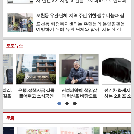
서 민선 9기 시정 비전을 구체화하고 시민과의
의견을 수렴하기 위해 마련됐...
약속을 성실히 이행하기 위한 `민선 9기 공약
사업 보고회`를 개최했다.신동화 구리시장이
포천동 유관 단체, 지역 주민 위한 생수 나눔과 살
주재한 이날 보고회에는 국·소장과 각 부서장
수차 운영
이 참석했다. 참석자들은 민선 9기 시정 표어
포천동 행정복지센터는 주민들의 온열질환을
인 `담대한 도전 빛나는 구리`를 실현하기 위
예방하기 위해 유관 단체와 함께 `시원한 한
한 분야별 공약 ...
모금` 생수 냉장고와 살수차를 운영한다.포천
동 체육회는 유동인구가 많은 거점 4개소(포
천농협신읍지점, 신읍누리어울림센터Ⅱ, 포천
포토뉴스
초등학교 정문 인근, 강병원 인근 대성철물점)
에서 생수 냉장고를 운영한다. 포천동 체육회,
포천농협, 포천제일...
조명산업 30년 외길,
은행, 정책자금 길목
진성파워텍, 책임감
우직한 장인의 길을
틀어쥐고 소상공인
과 혁신을 바탕으로
걷는 기업 — ㈜덕영
목 조른다
한 오성화 대표의 리
라이트
더십
문화