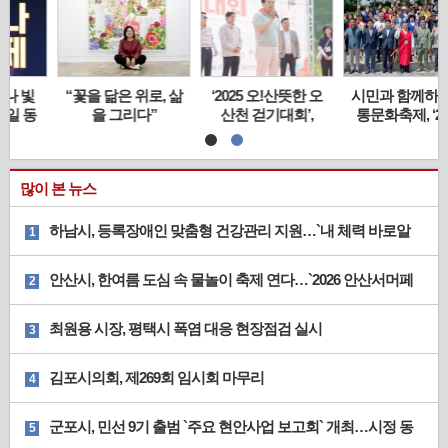
“꽃을 닮은 위로, 삶
‘2025 오!산뜻한 오
시민과 함께하는 전
을 그리다”
산천 걷기대회’,
통문화축제, ‘2025
3,400명 시민 참여
소사벌단오제’ 개최
속 성황리에 개최
많이 본 뉴스
하남시, 등록장애인 맞춤형 건강관리 지원…`내 체력 바로알
1
기` 운영
안산시, 한여름 도심 속 물놀이 축제 연다…`2026 안산서머페
2
스타＆여르미오`
최원용 시장, 평택시 폭염 대응 현장점검 실시
3
김포시의회, 제269회 임시회 마무리
4
군포시, 민선 9기 출범 `주요 현안사업 보고회` 개최…시정 동
5
력 확보