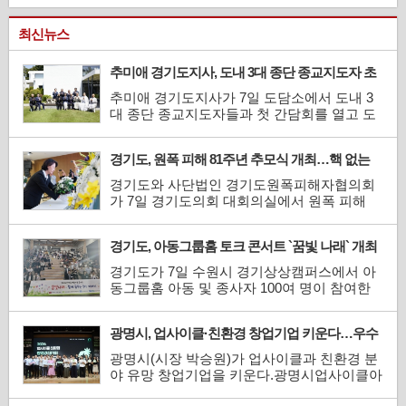
최신뉴스
추미애 경기도지사, 도내 3대 종단 종교지도자 초
청 간담회 개최
추미애 경기도지사가 7일 도담소에서 도내 3
대 종단 종교지도자들과 첫 간담회를 열고 도
정 협력과 공동체 화합을 위한 소통 의지를 피
력했다.추 지사는 이 날 “정치는 한정된 예산
경기도, 원폭 피해 81주년 추모식 개최…핵 없는
과 자원을 어떻게 배분하고 효과적으로 잘 쓰
평화 세상 염원
는지를 정하는 일로 끝도 없고 늘 해도 부족한
경기도와 사단법인 경기도원폭피해자협의회
것 같다”고 말했다.이어 추 지사는 “나라가 하
가 7일 경기도의회 대회의실에서 원폭 피해
지 못하...
81주년을 맞아 희생자를 추모하고 피해자와
후손들의 아픔을 되새기는 ‘경기도 원폭피해
경기도, 아동그룹홈 토크 콘서트 `꿈빛 나래` 개최
81주년 추모식’을 개최했다.이 날 추모식에는
추미애 경기도지사와 남종섭 경기도의회 의
경기도가 7일 수원시 경기상상캠퍼스에서 아
장, 한국원폭피해자협회 서울지부 정정웅 지
동그룹홈 아동 및 종사자 100여 명이 참여한
부장, 박상복 경기...
가운데 토크 콘서트 ‘꿈빛 나래 : 함께 꿈꾸는
우리 이야기’를 열었다.아동그룹홈은 부모의
광명시, 업사이클·친환경 창업기업 키운다…우수
보호를 받기 어려운 아동들에게 가정과 같은
팀에 총 3천만 원 지원
환경을 제공하는 아동복지시설이다. 이 날 행
광명시(시장 박승원)가 업사이클과 친환경 분
사는 아이들이 그룹홈에서 갈고닦은 재능을
야 유망 창업기업을 키운다.광명시업사이클아
발휘할 기회를 ...
트센터는 `2026 업사이클·친환경 창업경진대