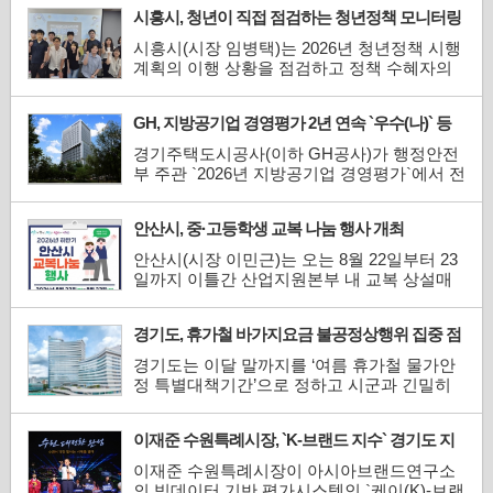
회` 참가팀 20개를 최종 선정하고, 총 3천만 원
시흥시, 청년이 직접 점검하는 청년정책 모니터링
규모의 시상금과 창업 역량 강화 프로그램을
본격 추진
지원한다고 7일 밝혔다.이번 경진대회는 업사
시흥시(시장 임병택)는 2026년 청년정책 시행
이클과 친환경 분야의 우수한 창업 아이디어
계획의 이행 상황을 점검하고 정책 수혜자의
를 발굴하고, 광명...
의견을 시정에 반영하기 위해 `2026년 청년정
책 시행계획 모니터링`을 본격 추진한다.청년
GH, 지방공기업 경영평가 2년 연속 `우수(나)` 등
정책 모니터링은 청년이 직접 청년정책 추진
급 획득
현황을 확인하고 실제 체감도를 바탕으로 개
경기주택도시공사(이하 GH공사)가 행정안전
선 의견을 제안하는 참여형 정책 점검 과정이
부 주관 `2026년 지방공기업 경영평가`에서 전
다. 사업별 성과와 문제점...
국 15개 도시개발공사 중 4위를 기록하며 `나`
등급을 달성했다고 7일 밝혔다.GH공사는 지
안산시, 중·고등학생 교복 나눔 행사 개최
난해에 이어 2년 연속 우수 등급인 `나`등급을
획득하며 우수 공기업으로서의 경쟁력을 다시
안산시(시장 이민근)는 오는 8월 22일부터 23
한번 입증했다.이번 평가에서 GH공사는 ▲3
일까지 이틀간 산업지원본부 내 교복 상설매
기 신도시 등 공공주택 공급 ...
장에서 `2026년 하반기 중·고생 교복 나눔 행
사`를 개최한다고 7일 밝혔다.교복 나눔 행사
경기도, 휴가철 바가지요금 불공정상행위 집중 점
는 사용하지 않는 교복을 기증받아 필요한 학
검
생들에게 저렴한 가격으로 판매하고, 수익금
경기도는 이달 말까지를 ‘여름 휴가철 물가안
을 기부해 나눔과 환경 보전을 실천하기 위해
정 특별대책기간’으로 정하고 시군과 긴밀히
2013년부터 추진되고 있...
협력해 현장점검을 실시한다고 7일 밝혔다.이
번 점검은 여름 성수기를 맞아 일시적인 가격
이재준 수원특례시장, `K-브랜드 지수` 경기도 지
인상과 바가지요금 등 불공정 상행위를 예방
자체장 부문 1위
하고, 건전한 상거래 질서를 확립하기 위해 추
이재준 수원특례시장이 아시아브랜드연구소
진된다.시군별로 지역상인회 및 소비자단체와
의 빅데이터 기반 평가시스템인 `케이(K)-브랜