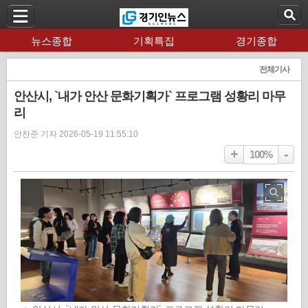
뉴스종합
기획특집
경기종합
전체기사
안산시, `내가 안산 문화기획가` 프로그램 성황리 마무
리
안찬준 기자 2026-05-19 11:55:10
+
-
100%